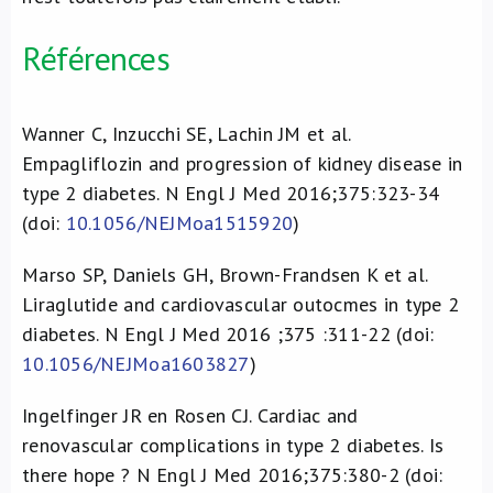
Références
Wanner C, Inzucchi SE, Lachin JM et al.
Empagliflozin and progression of kidney disease in
type 2 diabetes. N Engl J Med 2016;375:323-34
(doi:
10.1056/NEJMoa1515920
)
Marso SP, Daniels GH, Brown-Frandsen K et al.
Liraglutide and cardiovascular outocmes in type 2
diabetes. N Engl J Med 2016 ;375 :311-22 (doi:
10.1056/NEJMoa1603827
)
Ingelfinger JR en Rosen CJ. Cardiac and
renovascular complications in type 2 diabetes. Is
there hope ? N Engl J Med 2016;375:380-2 (doi: