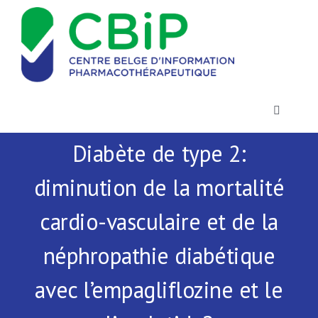
Passer
au
contenu
Toggle
Navigatio
Diabète de type 2:
Actualités
diminution de la mortalité
Publications
cardio-vasculaire et de la
Formations
néphropathie diabétique
avec l’empagliflozine et le
Contact