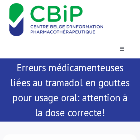
Passer
au
contenu
Toggle
Navigatio
Erreurs médicamenteuses
Actualités
liées au tramadol en gouttes
Publications
pour usage oral: attention à
Formations
la dose correcte!
Contact