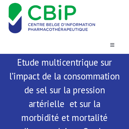
Passer
au
contenu
Toggle
Navigatio
Etude multicentrique sur
Actualités
l’impact de la consommation
Publications
de sel sur la pression
Formations
artérielle et sur la
morbidité et mortalité
Contact