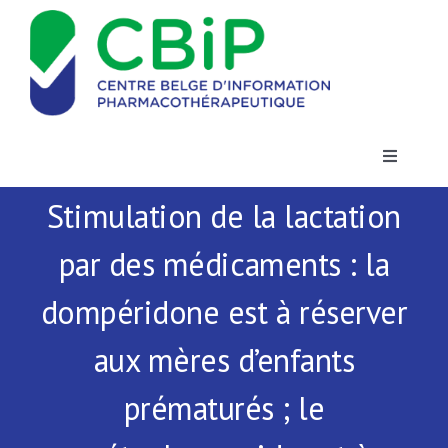
Passer
au
contenu
Toggle
Navigatio
Stimulation de la lactation
Actualités
par des médicaments : la
Publications
dompéridone est à réserver
Formations
aux mères d’enfants
prématurés ; le
Contact