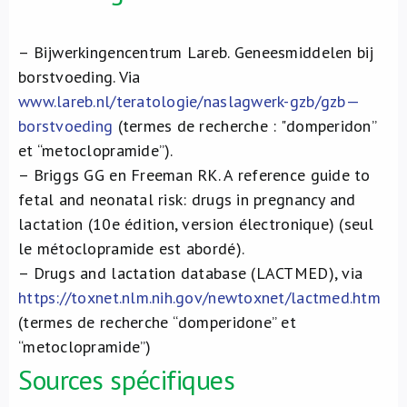
– Bijwerkingencentrum Lareb. Geneesmiddelen bij
borstvoeding. Via
www.lareb.nl/teratologie/naslagwerk-gzb/gzb—
borstvoeding
(termes de recherche : "domperidon”
et “metoclopramide”).
– Briggs GG en Freeman RK. A reference guide to
fetal and neonatal risk: drugs in pregnancy and
lactation (10e édition, version électronique) (seul
le métoclopramide est abordé).
– Drugs and lactation database (LACTMED), via
https://toxnet.nlm.nih.gov/newtoxnet/lactmed.htm
(termes de recherche “domperidone” et
“metoclopramide”)
Sources spécifiques