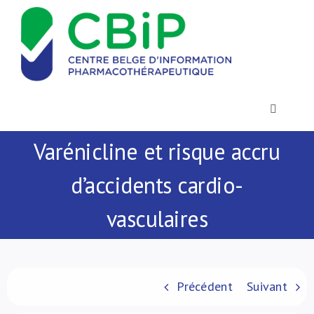
Passer
au
contenu
Toggle
Navigatio
Varénicline et risque accru
Actualités
d’accidents cardio-
Publications
vasculaires
Formations
Contact
Précédent
Suivant