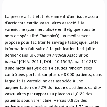
À propos de nous
La presse a fait état récemment d’un risque accru
NL
d’accidents cardio-vasculaires associé à la
varénicline (commercialisée en Belgique sous le
nom de spécialité ChampixÒ), un médicament
proposé pour faciliter le sevrage tabagique. Cette
information fait suite à la publication le 4 juillet
dernier dans le
Canadian Medical Association
Journal
[CMAJ 2011; DOI : 10.1503/cmaj.110218]
d’une méta-analyse de 14 études randomisées
contrôlées portant sur plus de 8.000 patients, dans
laquelle la varénicline est associée à une
augmentation de 72% du risque d’accidents cardio-
vasculaires par rapport au placebo (1,06% des
patients sous varénicline versus 0,82% des
patients sous placebo; odds ratio de 1,72 avec un