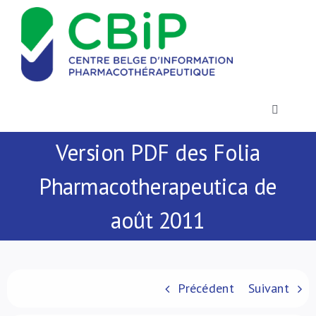
Passer
au
contenu
Toggle
Navigatio
Version PDF des Folia
Actualités
Pharmacotherapeutica de
Publications
août 2011
Formations
Contact
Précédent
Suivant