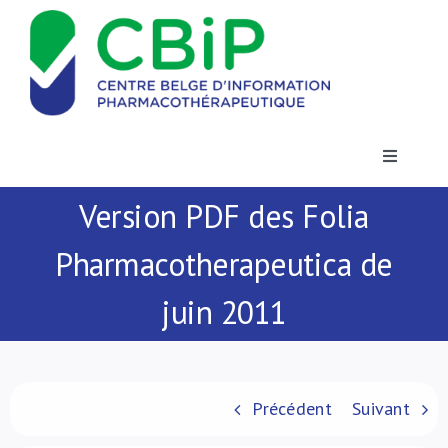
Passer
au
contenu
Toggle
Navigatio
Version PDF des Folia
Actualités
Pharmacotherapeutica de
Publications
juin 2011
Formations
Contact
Précédent
Suivant