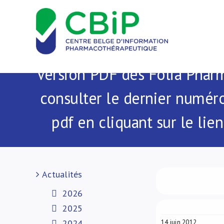
Passer
au
contenu
Version PDF des Folia Phar
consulter le dernier numér
pdf en cliquant sur le lie
Actualités
2026
2025
2024
14 juin 2012