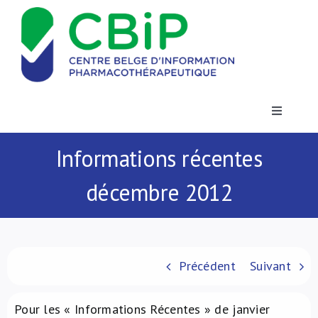
Passer
au
contenu
Toggle
Navigatio
Actualités
Informations récentes
décembre 2012
Publications
Formations
Précédent
Suivant
Contact
Pour les « Informations Récentes » de janvier