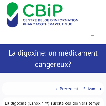
Passer
au
contenu
Toggle
Navigatio
Actualités
La digoxine: un médicament
dangereux?
Publications
Formations
Précédent
Suivant
Contact
La digoxine (Lanoxin ®) suscite ces derniers temps