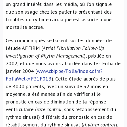
un grand intérêt dans les média, où l’on signale
À propos de nous
que son usage chez les patients présentant des
troubles du rythme cardiaque est associé à une
NL
mortalité accrue.
Ces communiqués se basent sur les données de
l’étude AFFIRM (
Atrial Fibrillation Follow-Up
Investigation of Rhytm Management
), publiée en
2002, et que nous avons abordée dans les Folia de
janvier 2004 (
www.cbip.be/Folia/Index.cfm?
FoliaWelk=F31F01B
). Cette étude auprès de plus
de 4000 patients, avec un suivi de 32 mois en
moyenne, a été menée afin de vérifier si le
pronostic en cas de diminution de la réponse
ventriculaire (
rate control
, sans rétablissement du
rythme sinusal) différait du pronostic en cas de
rétablissement du rythme sinusal (
rhythm control
).