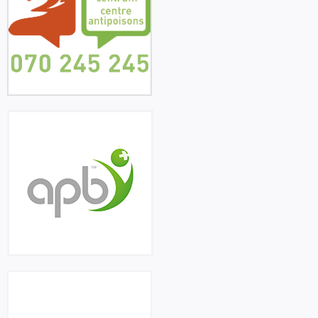
Over ons
FR