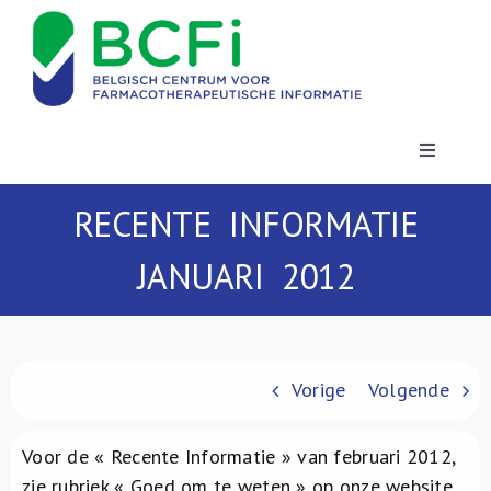
Skip
to
content
Toggle
Navigatio
Nieuws
RECENTE INFORMATIE
JANUARI 2012
Publicaties
Vorming
Vorige
Volgende
Contact
Voor de « Recente Informatie » van februari 2012,
zie rubriek « Goed om te weten » op onze website