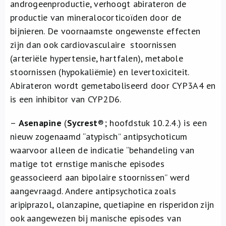
androgeenproductie, verhoogt abirateron de
productie van mineralocorticoïden door de
bijnieren. De voornaamste ongewenste effecten
zijn dan ook cardiovasculaire stoornissen
(arteriële hypertensie, hartfalen), metabole
stoornissen (hypokaliëmie) en levertoxiciteit.
Abirateron wordt gemetaboliseerd door CYP3A4 en
is een inhibitor van CYP2D6.
–
Asenapine
(
Sycrest
®
; hoofdstuk 10.2.4.) is een
nieuw zogenaamd “atypisch” antipsychoticum
waarvoor alleen de indicatie “behandeling van
matige tot ernstige manische episodes
geassocieerd aan bipolaire stoornissen” werd
aangevraagd. Andere antipsychotica zoals
aripiprazol, olanzapine, quetiapine en risperidon zijn
ook aangewezen bij manische episodes van