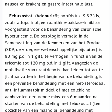
nausea en braken) en gastro-intestinale last.
–
Febuxostat
(
Adenuric
®
; hoofdstuk 9.3.2.) is,
zoals allopurinol, een xanthine-oxidase-inhibitor
voorgesteld voor de behandeling van chronische
hyperuricemie. De posologie vermeld in de
Samenvatting van de Kenmerken van het Product
(SKP, de vroegere wetenschappelijke bijsluiter) is
80 mg p.d. in 1 gift, te verhogen in functie van de
uricemie tot 120 mg p.d. in 1 gift. Aangezien de
mobilisatie van uraatdepots kan leiden tot acute
jichtaanvallen in het begin van de behandeling, is
een preventie behandeling met een niet-steroïdaal
anti-inflammatoir middel of met colchicine
aanbevolen gedurende minstens 6 maanden na
starten van de behandeling met febuxostat (ten
opzichte van één maand bij behandeling met