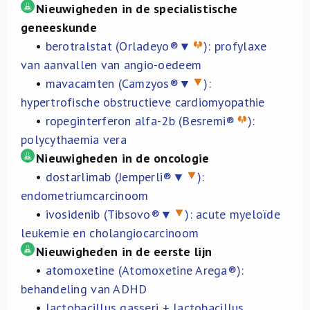
Over ons
Nieuwigheden in de specialistische
geneeskunde
•
berotralstat (Orladeyo®▼
): profylaxe
FR
van aanvallen van angio-oedeem
•
mavacamten (Camzyos®▼
):
hypertrofische obstructieve cardiomyopathie
•
ropeginterferon alfa-2b (Besremi®
):
polycythaemia vera
Nieuwigheden in de oncologie
•
dostarlimab (Jemperli®▼
):
endometriumcarcinoom
•
ivosidenib (Tibsovo®▼
): acute myeloïde
leukemie en cholangiocarcinoom
Nieuwigheden in de eerste lijn
•
atomoxetine (Atomoxetine Arega®):
behandeling van ADHD
•
lactobacillus gasseri + lactobacillus