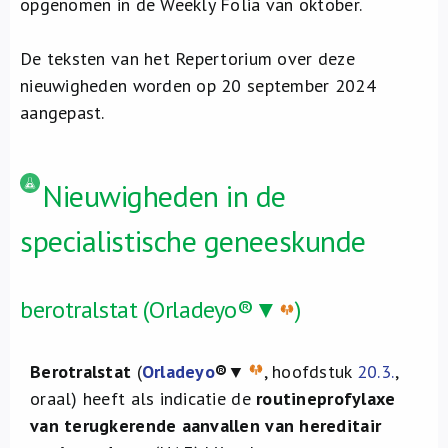
opgenomen in de Weekly Folia van oktober.
De teksten van het Repertorium over deze
nieuwigheden worden op 20 september 2024
aangepast.
Nieuwigheden in de
specialistische geneeskunde
berotralstat (Orladeyo®▼
)
Berotralstat
(
Orladeyo
®
▼
, hoofdstuk
20.3.
,
oraal) heeft als indicatie de
routineprofylaxe
van terugkerende aanvallen van hereditair