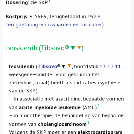
1
Dosering
: zie SKP.
Kostprijs
: € 5969, terugbetaald in
(
zie
terugbetalingsvoorwaarden en formulier
).
ivosidenib (Tibsovo®▼
)
Ivosidenib
(
Tibsovo
®
▼
, hoofdstuk
13.2.2.11.
,
weesgeneesmiddel voor gebruik in het
ziekenhuis, oraal) heeft als indicaties (synthese
van de SKP):
– in associatie met azacitidine, bepaalde vormen
1
van
acute myeloïde leukemie
(AML).
– in monotherapie, de behandeling van bepaalde
1
vormen van
cholangiocarcinoom
.
Volgens de SKP moet er een
elektrocardiogram