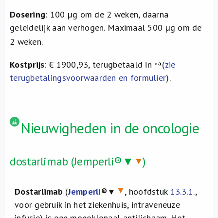
Dosering
: 100 µg om de 2 weken, daarna
geleidelijk aan verhogen. Maximaal 500 µg om de
2 weken.
Kostprijs
: € 1900,93, terugbetaald in
(
zie
terugbetalingsvoorwaarden en formulier
).
Nieuwigheden in de oncologie
dostarlimab (Jemperli®▼
)
Dostarlimab
(
Jemperli
®
▼
, hoofdstuk
13.3.1
.,
voor gebruik in het ziekenhuis, intraveneuze
infusie) is een monoklonaal antilichaam. Het