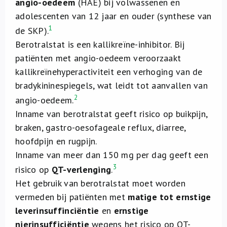
angio-oedeem
(HAE) bij volwassenen en
adolescenten van 12 jaar en ouder (synthese van
1
de SKP).
Berotralstat is een kallikreïne-inhibitor. Bij
patiënten met angio-oedeem veroorzaakt
kallikreïnehyperactiviteit een verhoging van de
bradykininespiegels, wat leidt tot aanvallen van
2
angio-oedeem.
Inname van berotralstat geeft risico op buikpijn,
braken, gastro-oesofageale reflux, diarree,
hoofdpijn en rugpijn.
Inname van meer dan 150 mg per dag geeft een
3
risico op
QT-verlenging
.
Het gebruik van berotralstat moet worden
vermeden bij patiënten met
matige tot ernstige
leverinsuffinciëntie
en
ernstige
nierinsufficiëntie
wegens het risico op QT-