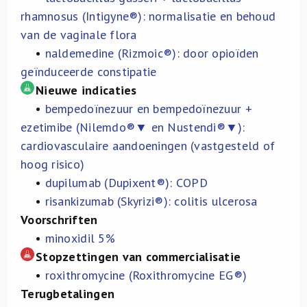
rhamnosus (Intigyne®): normalisatie en behoud
van de vaginale flora
•
naldemedine (Rizmoic®): door opioïden
geïnduceerde constipatie
Nieuwe indicaties
•
bempedoïnezuur en bempedoïnezuur +
ezetimibe (Nilemdo®▼ en Nustendi®▼):
cardiovasculaire aandoeningen (vastgesteld of
hoog risico)
•
dupilumab (Dupixent®): COPD
•
risankizumab (Skyrizi®): colitis ulcerosa
Voorschriften
•
minoxidil 5%
Stopzettingen van commercialisatie
•
roxithromycine (Roxithromycine EG®)
Terugbetalingen