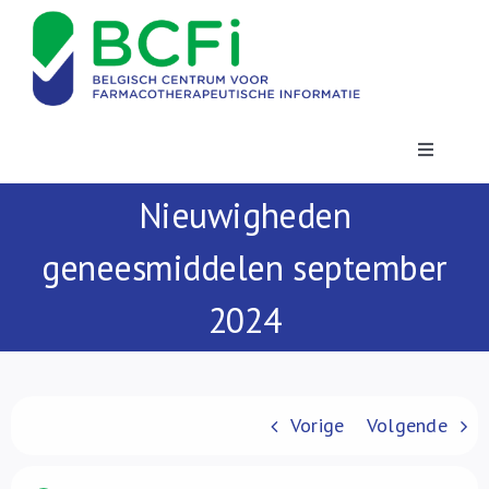
Skip
to
content
Toggle
Navigatio
Nieuwigheden
Nieuws
geneesmiddelen september
Publicaties
2024
Vorming
Contact
Vorige
Volgende