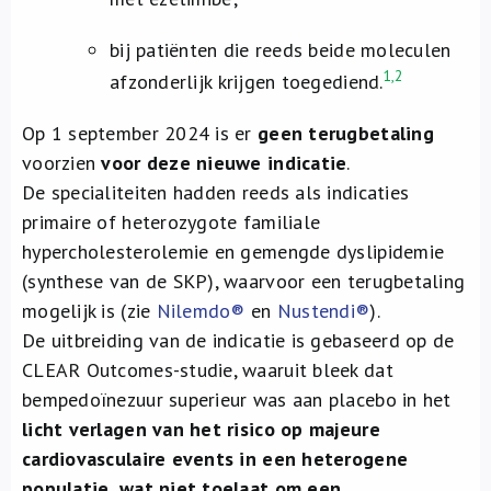
bij patiënten die reeds beide moleculen
1,2
afzonderlijk krijgen toegediend.
Op 1 september 2024 is er
geen terugbetaling
voorzien
voor deze nieuwe indicatie
.
De specialiteiten hadden reeds als indicaties
primaire of heterozygote familiale
hypercholesterolemie en gemengde dyslipidemie
(synthese van de SKP), waarvoor een terugbetaling
mogelijk is (zie
Nilemdo®
en
Nustendi®
).
De uitbreiding van de indicatie is gebaseerd op de
CLEAR Outcomes-studie, waaruit bleek dat
bempedoïnezuur superieur was aan placebo in het
licht verlagen van het risico op majeure
cardiovasculaire events in een heterogene
populatie, wat niet toelaat om een