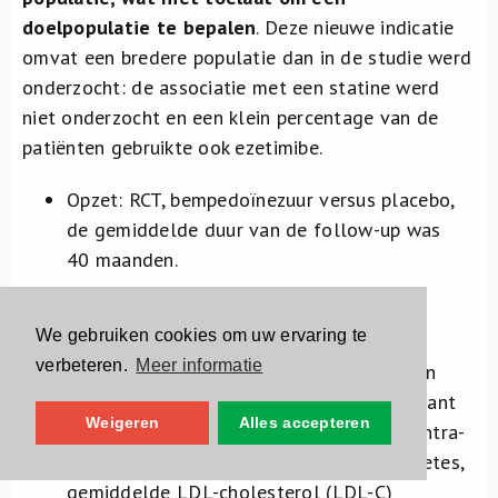
doelpopulatie te bepalen
. Deze nieuwe indicatie
omvat een bredere populatie dan in de studie werd
onderzocht: de associatie met een statine werd
niet onderzocht en een klein percentage van de
patiënten gebruikte ook ezetimibe.
Opzet: RCT, bempedoïnezuur versus placebo,
de gemiddelde duur van de follow-up was
40 maanden.
Populatie: 13 970 personen, gemiddelde
We gebruiken cookies om uw ervaring te
leeftijd 65 jaar, blank (91%), met een
verbeteren.
Meer informatie
cardiovasculaire aandoening (70%) of een
hoog cardiovasculair risico (30%), intolerant
Weigeren
Alles accepteren
voor statines of bij wie een statine gecontra-
indiceerd was, van wie de helft met diabetes,
gemiddelde LDL-cholesterol (LDL-C)