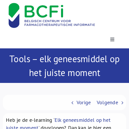
Skip
to
content
Toggle
Navigatio
Nieuws
Tools – elk geneesmiddel op
het juiste moment
Publicaties
Vorming
Vorige
Volgende
Contact
Heb je de e-learning ‘
Elk geneesmiddel op het
juiste moment
’ doorlopen? Dan kan je hier een